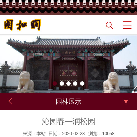
园林展示
沁园春—润松园
来源：本站
日期：2020-02-28
浏览：10058