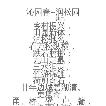
沁园春--
润松园
其二
乡村振兴，
田园新体，
润松驰名。
看万松纵横，
跌宕腾挪；
九山定鼎，
三水润灵。
竹游锦鲤，
荷剪奇石，
廿年边城碧湖清。
更堪奇，
甬、桥、壁、户、牖，