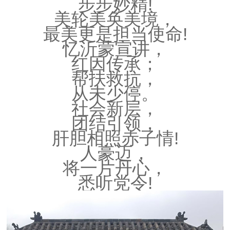
步步妙精!
美轮美奂美境，
最美更是担当使命!
忆沂蒙宣讲，
红因传承；
帮扶救抗，
从未少停。
社会新层，
团结引领，
肝胆相照赤子情!
人豪迈，
将一片丹心，
悉听党令!