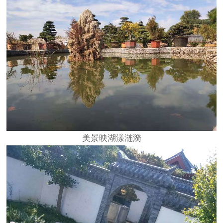
美景映湖漾涟漪