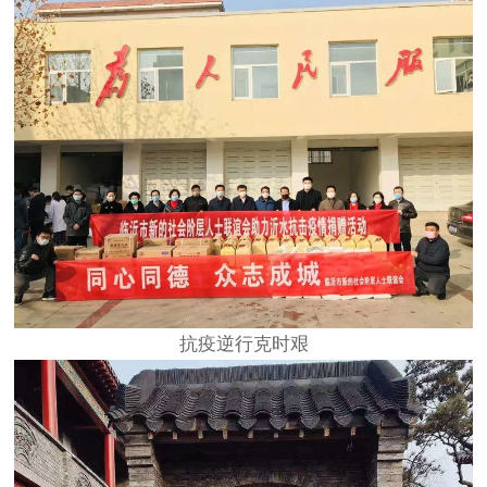
抗疫逆行克时艰