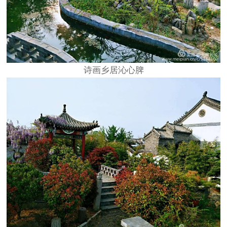
诗画乡居沁心脾