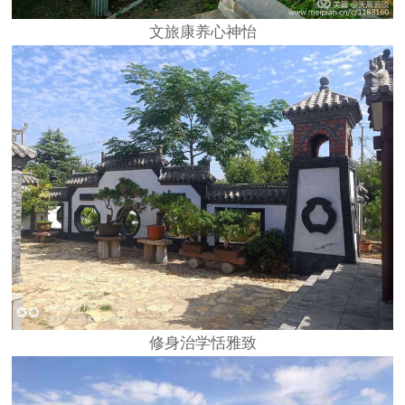
文旅康养心神怡
修身治学恬雅致